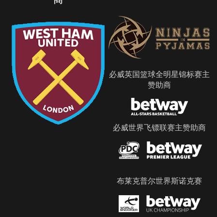
必威英国篮球全明星锦标赛主
赞助商
必威世界飞镖联赛主赞助商
布莱克普尔世界斯诺克赛